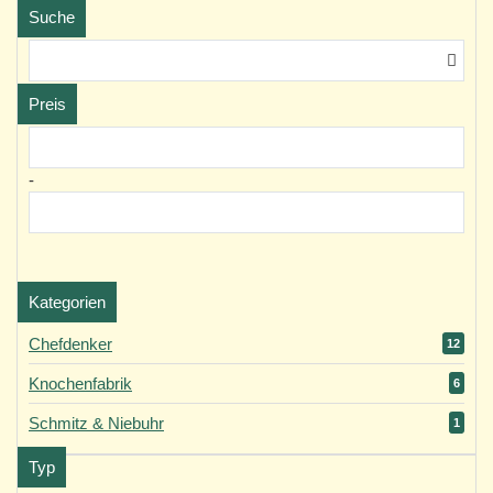
Suche
Preis
-
Kategorien
Chefdenker
12
Knochenfabrik
6
Schmitz & Niebuhr
1
Typ