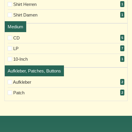
Shirt Herren
1
Shirt Damen
1
Medium
CD
5
LP
7
10-Inch
1
Aufkleber, Patches, Buttons
Aufkleber
2
Patch
2