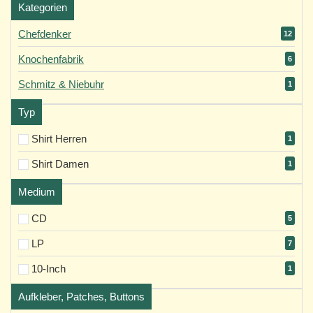
Kategorien
Chefdenker
12
Knochenfabrik
6
Schmitz & Niebuhr
1
Typ
Shirt Herren
1
Shirt Damen
1
Medium
CD
5
LP
7
10-Inch
1
Aufkleber, Patches, Buttons